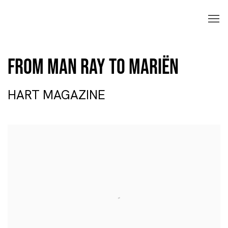
From Man Ray to Mariën
HART MAGAZINE
Open a larger version of the following image in a popup: