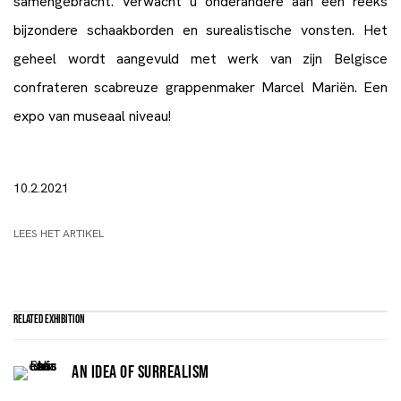
samengebracht. Verwacht u onderandere aan een reeks
bijzondere schaakborden en surealistische vonsten. Het
geheel wordt aangevuld met werk van zijn Belgisce
confrateren scabreuze grappenmaker Marcel Mariën. Een
expo van museaal niveau!
10.2.2021
LEES HET ARTIKEL
Related Exhibition
AN IDEA OF SURREALISM