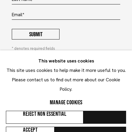
Email *
SUBMIT
* denotes required fields
In order to respond to your enquiry, we will process the
This website uses cookies
personal data you have supplied to communicate with you in
This site uses cookies to help make it more useful to you.
accordance with our
Privacy Policy
. You can unsubscribe or
change your preferences at any time by clicking the link in our
Please contact us to find out more about our Cookie
emails. This site is protected by reCAPTCHA and the Google:
Privacy Policy
and
Terms of Service
apply.
Policy.
MANAGE COOKIES
Privacy Policy
Contact
REJECT NON ESSENTIAL
Manage cookies
ACCEPT
COPYRIGHT © 2024 MARUANI MERCIER