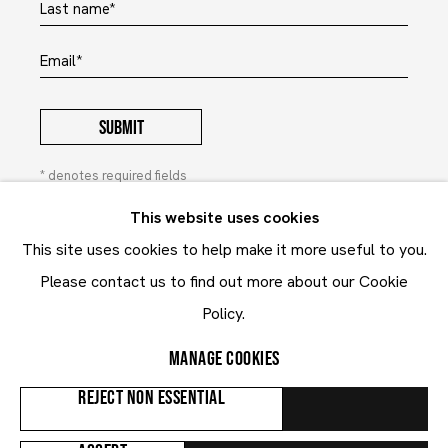
Last name *
Email *
SUBMIT
* denotes required fields
In order to respond to your enquiry, we will process the
This website uses cookies
personal data you have supplied to communicate with you in
This site uses cookies to help make it more useful to you.
accordance with our
Privacy Policy
. You can unsubscribe or
change your preferences at any time by clicking the link in our
Please contact us to find out more about our Cookie
emails. This site is protected by reCAPTCHA and the Google:
Privacy Policy
and
Terms of Service
Policy.
apply.
MANAGE COOKIES
Privacy Policy
Contact
REJECT NON ESSENTIAL
Manage cookies